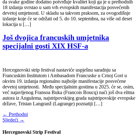
da svake godine dodatno potvrđuje kvalitet koji ga je u prethodnih
18 izdanja svrstao u sam vrh evropskih manifestacija posvećenih
devetoj umjetnosti. U skladu sa takvom praksom, za ovogodišnje
izdanje koje će se održati od 5. do 10. septembra, na više od deset
lokacija u […]
Još dvojica francuskih umjetnika
specijalni gosti XIX HSF-a
Hercegnovski strip festival nastaviće uspješnu saradnju sa
Francuskim Institutom i Ambasadom Francuske u Crnoj Gori u
okviru 19. izdanja regionalno najbolje manifestacije posvećene
devetoj umjetnosti. Među specijalnim gostima u 2025. će se, osim,
već najavljenog Fransoa Buka (Francois Boucq) naći još dva elitna
autora iz Angulema, najstripovskijeg grada najstripovskije evropske
države, Tristan Langranž (Lagrange) poznatiji […]
←
Prethodni
Sljedeći
→
Hercegnovski Strip Festival