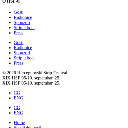
O HSF-u
Gosti
Radionice
Sponzori
Strip u boci
Press
Gosti
Radionice
Sponzori
Strip u boci
Press
© 2026 Hercegnovski Strip Festival
XIX HSF 05-10. septembar '25.
XIX HSF 05-10. septembar '25.
CG
ENG
CG
ENG
Home
Specijalni gosti