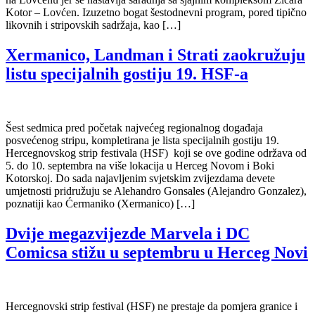
Kotor – Lovćen. Izuzetno bogat šestodnevni program, pored tipično
likovnih i stripovskih sadržaja, kao […]
Xermanico, Landman i Strati zaokružuju
listu specijalnih gostiju 19. HSF-a
Šest sedmica pred početak najvećeg regionalnog događaja
posvećenog stripu, kompletirana je lista specijalnih gostiju 19.
Hercegnovskog strip festivala (HSF) koji se ove godine održava od
5. do 10. septembra na više lokacija u Herceg Novom i Boki
Kotorskoj. Do sada najavljenim svjetskim zvijezdama devete
umjetnosti pridružuju se Alehandro Gonsales (Alejandro Gonzalez),
poznatiji kao Ćermaniko (Xermanico) […]
Dvije megazvijezde Marvela i DC
Comicsa stižu u septembru u Herceg Novi
Hercegnovski strip festival (HSF) ne prestaje da pomjera granice i