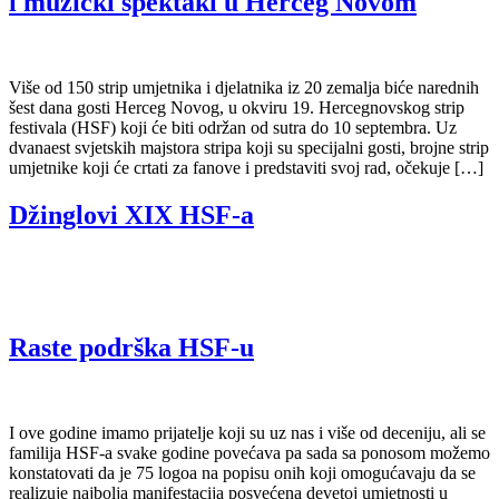
i muzički spektakl u Herceg Novom
Više od 150 strip umjetnika i djelatnika iz 20 zemalja biće narednih
šest dana gosti Herceg Novog, u okviru 19. Hercegnovskog strip
festivala (HSF) koji će biti održan od sutra do 10 septembra. Uz
dvanaest svjetskih majstora stripa koji su specijalni gosti, brojne strip
umjetnike koji će crtati za fanove i predstaviti svoj rad, očekuje […]
Džinglovi XIX HSF-a
Raste podrška HSF-u
I ove godine imamo prijatelje koji su uz nas i više od deceniju, ali se
familija HSF-a svake godine povećava pa sada sa ponosom možemo
konstatovati da je 75 logoa na popisu onih koji omogućavaju da se
realizuje najbolja manifestacija posvećena devetoj umjetnosti u