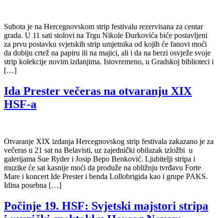
Subota je na Hercegnovskom strip festivalu rezervisana za centar
grada. U 11 sati stolovi na Trgu Nikole Đurkovića biće postavljeni
za prvu postavku svjetskih strip umjetnika od kojih će fanovi moći
da dobiju crtež na papiru ili na majici, ali i da na berzi osvježe svoje
strip kolekcije novim izdanjima. Istovremeno, u Gradskoj biblioteci i
[…]
Ida Prester večeras na otvaranju XIX
HSF-a
Otvaranje XIX izdanja Hercegnovskog strip festivala zakazano je za
večeras u 21 sat na Belavisti, uz zajednički obilazak izložbi u
galerijama Sue Ryder i Josip Bepo Benković. Ljubitelji stripa i
muzike će sat kasnije moći da produže na obližnju tvrđavu Forte
Mare i koncert Ide Prester i benda Lollobrigida kao i grupe PAKS.
Idina posebna […]
Počinje 19. HSF: Svjetski majstori stripa