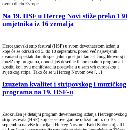
ovom dijelu Evrope.
Na 19. HSF u Herceg Novi stiže preko 130
umjetnika iz 16 zemalja
Hercegnovski strip festival (HSF) u svom devetnaestom izdanju
koje će se održati od 5. do 10 septembra, pored već najavljenih
dvanaest spektakularnih specijalnih gostiju i fantastičnog likovnog i
muzičkog programa, donosi još desetine fenomenalnih programa i
gostiju koji ovu manifestaciju postavljaju u sam vrh evropskog i
svjetskog stripa. Tako će se u Herceg Novom ove […]
Izuzetan kvalitet i stripovskog i muzičkog
programa na 19. HSF-u
Zaokružen je detaljni program devetnaestog izdanja Hercegnovskog
strip festivala (HSF) koji će se ove godine održati od 5. do 10.
septembra na više lokacija u Herceg Novom i Boki Kotorskoj, ali i
na Lovćenu jer se nastavlja saradnja sa sjajnim kompleksom Žičara