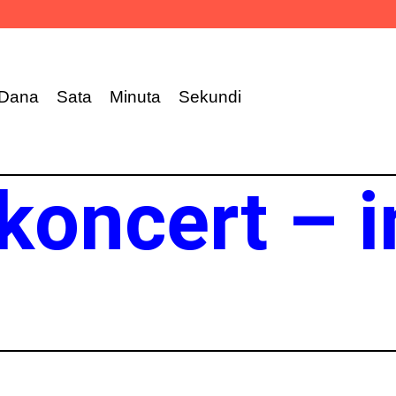
Dana
Sata
Minuta
Sekundi
 koncert – i