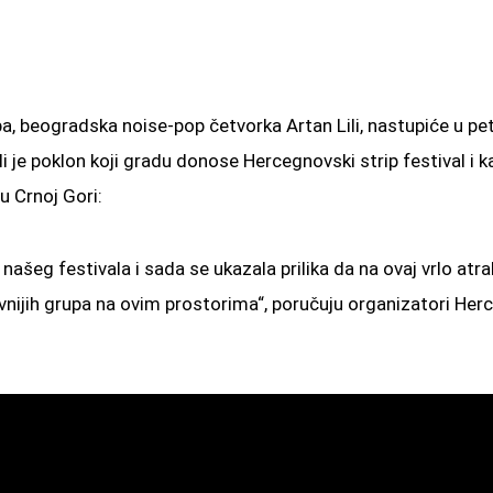
pa, beogradska noise-pop četvorka Artan Lili, nastupiće u 
li je poklon koji gradu donose Hercegnovski strip festival i
u Crnoj Gori:
šeg festivala i sada se ukazala prilika da na ovaj vrlo atr
nijih grupa na ovim prostorima“, poručuju organizatori Herc