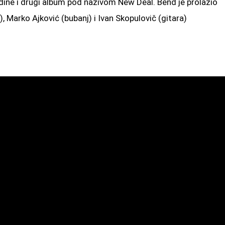
godine i drugi album pod nazivom New Deal. Bend je prolazio
, Marko Ajković (bubanj) i Ivan Skopulovič (gitara)