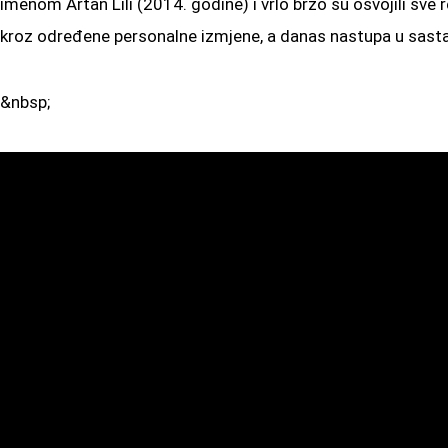
imenom Artan Lili (2014. godine) i vrlo brzo su osvojili sve 
kroz određene personalne izmjene, a danas nastupa u sastavu:
&nbsp;