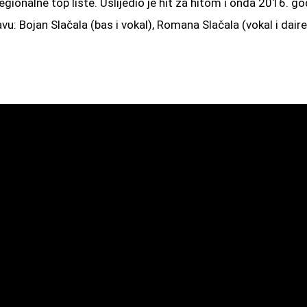
regionalne top liste. Uslijedio je hit za hitom i onda 2016. 
 Bojan Slačala (bas i vokal), Romana Slačala (vokal i daire)