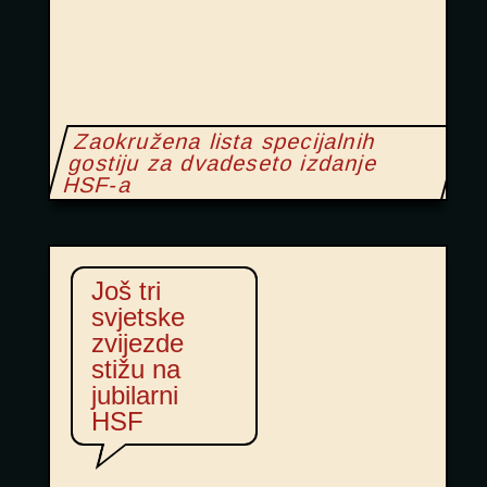
Zaokružena lista specijalnih
gostiju za dvadeseto izdanje
HSF-a
Još tri
svjetske
zvijezde
stižu na
jubilarni
HSF