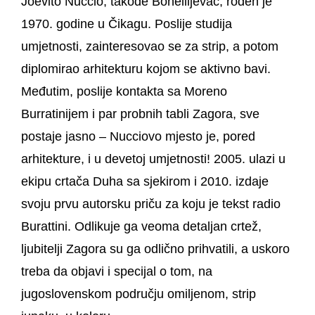
Joevito Nuccio, takođe Bonellijevac, rođen je
1970. godine u Čikagu. Poslije studija
umjetnosti, zainteresovao se za strip, a potom
diplomirao arhitekturu kojom se aktivno bavi.
Međutim, poslije kontakta sa Moreno
Burratinijem i par probnih tabli Zagora, sve
postaje jasno – Nucciovo mjesto je, pored
arhitekture, i u devetoj umjetnosti! 2005. ulazi u
ekipu crtača Duha sa sjekirom i 2010. izdaje
svoju prvu autorsku priču za koju je tekst radio
Burattini. Odlikuje ga veoma detaljan crtež,
ljubitelji Zagora su ga odlično prihvatili, a uskoro
treba da objavi i specijal o tom, na
jugoslovenskom području omiljenom, strip