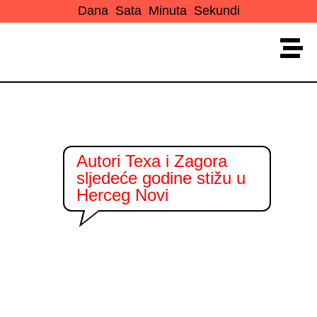
Dana
Sata
Minuta
Sekundi
Autori Texa i Zagora
sljedeće godine stižu u
Herceg Novi