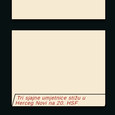
Tri sjajne umjetnice stižu u
Herceg Novi na 20. HSF