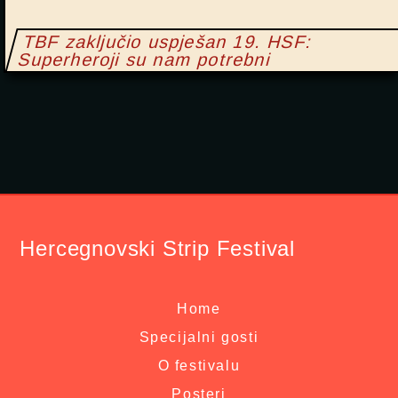
TBF zaključio uspješan 19. HSF:
Superheroji su nam potrebni
Hercegnovski Strip Festival
Home
Specijalni gosti
O festivalu
Posteri