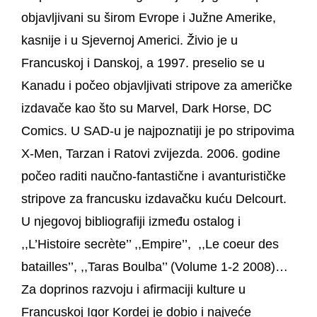
objavljivani su širom Evrope i Južne Amerike,
kasnije i u Sjevernoj Americi. Živio je u
Francuskoj i Danskoj, a 1997. preselio se u
Kanadu i počeo objavljivati stripove za američke
izdavače kao što su Marvel, Dark Horse, DC
Comics. U SAD-u je najpoznatiji je po stripovima
X-Men, Tarzan i Ratovi zvijezda. 2006. godine
počeo raditi naučno-fantastične i avanturističke
stripove za francusku izdavačku kuću Delcourt.
U njegovoj bibliografiji između ostalog i
,,L’Histoire secrète’’ ,,Empire’’, ,,Le coeur des
batailles’’, ,,Taras Boulba’’ (Volume 1-2 2008)…
Za doprinos razvoju i afirmaciji kulture u
Francuskoj Igor Kordej je dobio i najveće