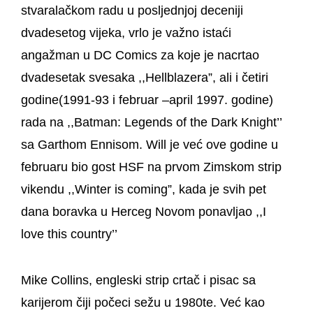
stvaralačkom radu u posljednjoj deceniji
dvadesetog vijeka, vrlo je važno istaći
angažman u DC Comics za koje je nacrtao
dvadesetak svesaka ,,Hellblazera”, ali i četiri
godine(1991-93 i februar –april 1997. godine)
rada na ,,Batman: Legends of the Dark Knight’’
sa Garthom Ennisom. Will je već ove godine u
februaru bio gost HSF na prvom Zimskom strip
vikendu ,,Winter is coming”, kada je svih pet
dana boravka u Herceg Novom ponavljao ,,I
love this country’’
Mike Collins
, engleski strip crtač i pisac sa
karijerom čiji počeci sežu u 1980te. Već kao