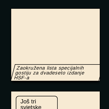
Zaokružena lista specijalnih
gostiju za dvadeseto izdanje
HSF-a
Još tri
svjetske