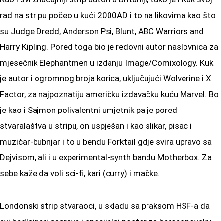
rad na stripu počeo u kući 2000AD i to na likovima kao što
su Judge Dredd, Anderson Psi, Blunt, ABC Warriors and
Harry Kipling. Pored toga bio je redovni autor naslovnica za
mjesečnik Elephantmen u izdanju Image/Comixology. Kuk
je autor i ogromnog broja korica, uključujući Wolverine i X
Factor, za najpoznatiju američku izdavačku kuću Marvel. Bo
je kao i Sajmon polivalentni umjetnik pa je pored
stvaralaštva u stripu, on uspješan i kao slikar, pisac i
muzičar-bubnjar i to u bendu Forktail gdje svira upravo sa
Dejvisom, ali i u experimental-synth bandu Motherbox. Za
sebe kaže da voli sci-fi, kari (curry) i mačke.
Londonski strip stvaraoci, u skladu sa praksom HSF-a da