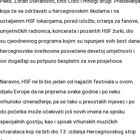
Peko, Zoran Stefanović, Enis Čišić i mnogi drugi. Predavanja
koja će se održavati u hercegnovskim školama i na
ustaljenim HSF lokacijama, pored izložbi, crtanja za fanove,
umjetničkih radionica, koncerata i pozantih HSF žurki, dio
su cjeodnevnog programa kojim su ispunjeni svih šest dana
hercegnovske svetkovine posvećene devetoj umjetnosti i
svi događaji su potpuno besplatni za sve posjetioce.
Naravno, HSF ne bi bio jedan od najjačih festivala u ovom
dijelu Evrope da ne priprema svake godine i po neko
vrhunsko iznenađenje, pa se tako u preostalih mjesec i po
do početka može očekivati još novih imena na spisku
specijalnih gostiju, kao i spisak vrhunskih muzičkih
stvaralaca koji će biti dio 13. izdanja Hercegnovskog strip