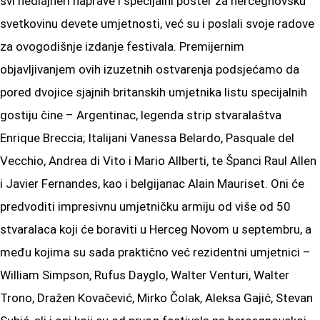
svi hedlajneri naprave i specijalni poster za hercegnovsku
svetkovinu devete umjetnosti, već su i poslali svoje radove
za ovogodišnje izdanje festivala. Premijernim
objavljivanjem ovih izuzetnih ostvarenja podsjećamo da
pored dvojice sjajnih britanskih umjetnika listu specijalnih
gostiju čine – Argentinac, legenda strip stvaralaštva
Enrique Breccia; Italijani Vanessa Belardo, Pasquale del
Vecchio, Andrea di Vito i Mario Allberti, te Španci Raul Allen
i Javier Fernandes, kao i belgijanac Alain Mauriset. Oni će
predvoditi impresivnu umjetničku armiju od više od 50
stvaralaca koji će boraviti u Herceg Novom u septembru, a
među kojima su sada praktično već rezidentni umjetnici –
William Simpson, Rufus Dayglo, Walter Venturi, Walter
Trono, Dražen Kovačević, Mirko Čolak, Aleksa Gajić, Stevan