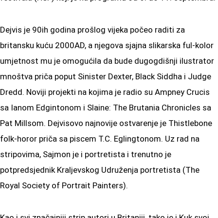
Dejvis je 90ih godina prošlog vijeka počeo raditi za
britansku kuću 2000AD, a njegova sjajna slikarska ful-kolor
umjetnost mu je omogućila da bude dugogdišnji ilustrator
mnoštva priča poput Sinister Dexter, Black Siddha i Judge
Dredd. Noviji projekti na kojima je radio su Ampney Crucis
sa Ianom Edgintonom i Slaine: The Brutania Chronicles sa
Pat Millsom. Dejvisovo najnovije ostvarenje je Thistlebone
folk-horor priča sa piscem T.C. Eglingtonom. Uz rad na
stripovima, Sajmon je i portretista i trenutno je
potpredsjednik Kraljevskog Udruženja portretista (The
Royal Society of Portrait Painters).
Kao i svi značajniji strip autori u Britaniji, tako je i Kuk svoj