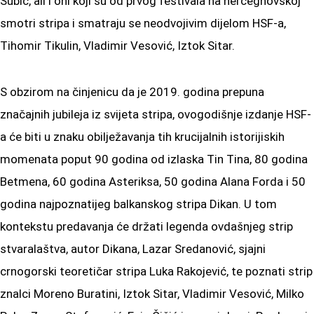
Subić, ali i oni koji su od prvog festivala na hercegnovskoj
smotri stripa i smatraju se neodvojivim dijelom HSF-a,
Tihomir Tikulin, Vladimir Vesović, Iztok Sitar.
S obzirom na činjenicu da je 2019. godina prepuna
značajnih jubileja iz svijeta stripa, ovogodišnje izdanje HSF-
a će biti u znaku obilježavanja tih krucijalnih istorijiskih
momenata poput 90 godina od izlaska Tin Tina, 80 godina
Betmena, 60 godina Asteriksa, 50 godina Alana Forda i 50
godina najpoznatijeg balkanskog stripa Dikan. U tom
kontekstu predavanja će držati legenda ovdašnjeg strip
stvaralaštva, autor Dikana, Lazar Sredanović, sjajni
crnogorski teoretičar stripa Luka Rakojević, te poznati strip
znalci Moreno Buratini, Iztok Sitar, Vladimir Vesović, Milko