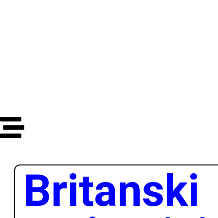
Dana
Sata
Minuta
Sekundi
Britanski