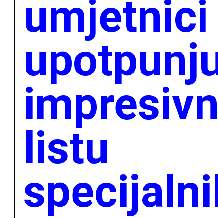
umjetnici
upotpunju
impresiv
listu
specijalni