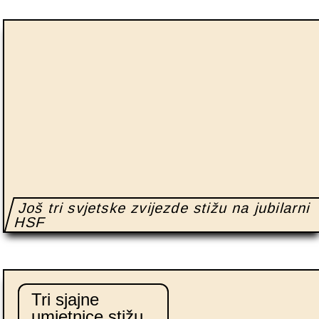
Još tri svjetske zvijezde stižu na jubilarni
HSF
Tri sjajne
umjetnice stižu