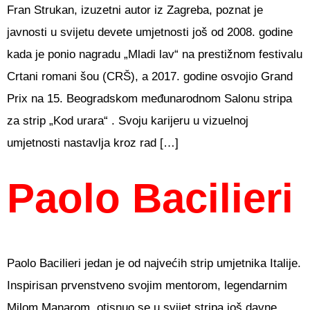
Fran Strukan, izuzetni autor iz Zagreba, poznat je
javnosti u svijetu devete umjetnosti još od 2008. godine
kada je ponio nagradu „Mladi lav“ na prestižnom festivalu
Crtani romani šou (CRŠ), a 2017. godine osvojio Grand
Prix na 15. Beogradskom međunarodnom Salonu stripa
za strip „Kod urara“ . Svoju karijeru u vizuelnoj
umjetnosti nastavlja kroz rad […]
Paolo Bacilieri
Paolo Bacilieri jedan je od najvećih strip umjetnika Italije.
Inspirisan prvenstveno svojim mentorom, legendarnim
Milom Manarom, otisnuo se u svijet stripa još davne