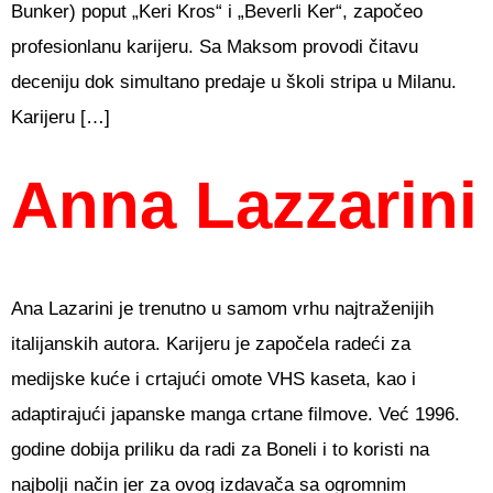
Bunker) poput „Keri Kros“ i „Beverli Ker“, započeo
profesionlanu karijeru. Sa Maksom provodi čitavu
deceniju dok simultano predaje u školi stripa u Milanu.
Karijeru […]
Anna Lazzarini
Ana Lazarini je trenutno u samom vrhu najtraženijih
italijanskih autora. Karijeru je započela radeći za
medijske kuće i crtajući omote VHS kaseta, kao i
adaptirajući japanske manga crtane filmove. Već 1996.
godine dobija priliku da radi za Boneli i to koristi na
najbolji način jer za ovog izdavača sa ogromnim