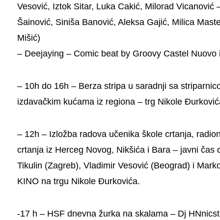
Vesović, Iztok Sitar, Luka Cakić, Milorad Vicanović
Šainović, Siniša Banović, Aleksa Gajić, Milica Mast
Mišić)
–
Deejaying
–
Comic beat by Groovy Castel Nuovo 
– 10h do 16h –
Berza stripa
u saradnji sa striparnic
izdavačkim kućama iz regiona – trg Nikole Đurković
– 12h –
Izložba radova učenika škole crtanja, radio
crtanja iz Herceg Novog, Nikšića i Bara – javni čas 
Tikulin (Zagreb), Vladimir Vesović (Beograd) i Mark
KINO na trgu Nikole Đurkovića.
-17 h
– HSF dnevna žurka na skalama – Dj HNnicst