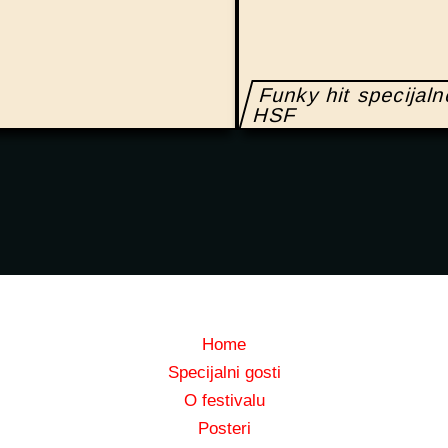
Funky hit specijal
HSF
Home
Specijalni gosti
O festivalu
Posteri