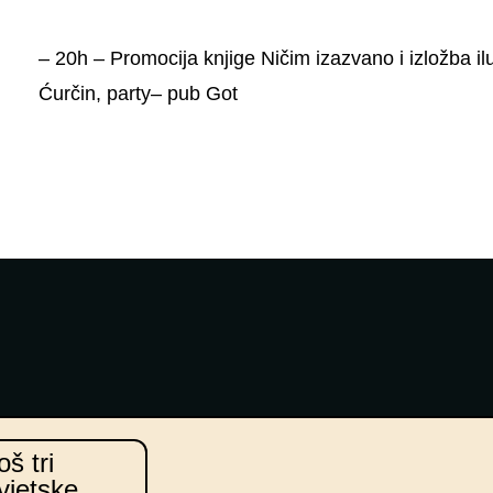
– 20h –
Promocija knjige Ničim izazvano i izložba ilu
Ćurčin, party
– pub Got
oš tri
vjetske