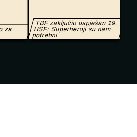
TBF zaključio uspješan 19.
no za
HSF: Superheroji su nam
potrebni