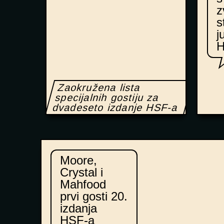
z
s
j
Zaokružena lista
specijalnih gostiju za
dvadeseto izdanje HSF-a
Moore,
Crystal i
Mahfood
prvi gosti 20.
izdanja
HSF-a