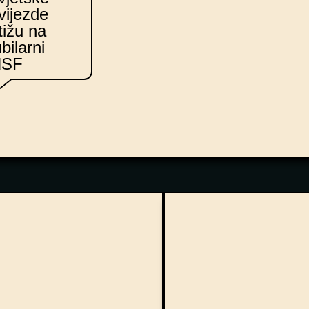
vijezde
tižu na
ubilarni
HSF