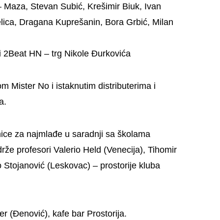
 – Maza, Stevan Subić, Krešimir Biuk, Ivan
elica, Dragana Kuprešanin, Bora Grbić, Milan
i 2Beat HN
– trg Nikole Đurkovića
om Mister No i istaknutim distributerima i
a.
nice za najmlađe
u saradnji sa školama
drže profesori Valerio Held (Venecija), Tihomir
o Stojanović (Leskovac) – prostorije kluba
er
(Đenović), kafe bar Prostorija.