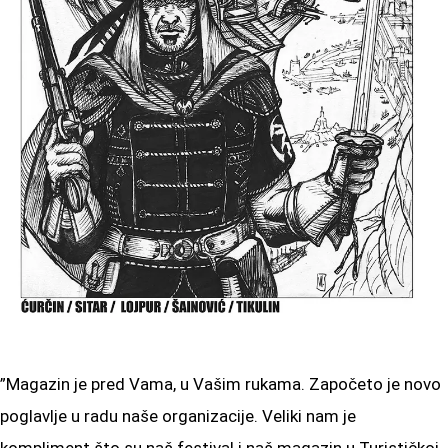
”Magazin je pred Vama, u Vašim rukama. Započeto je novo
poglavlje u radu naše organizacije. Veliki nam je
kompliment što su naš festival i naš magazin u Turističkoj