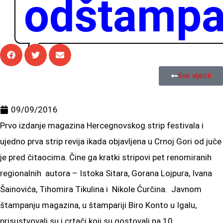
odštamp
Sve vijesti
09/09/2016
Prvo izdanje magazina Hercegnovskog strip festivala i
ujedno prva strip revija ikada objavljena u Crnoj Gori od juče
je pred čitaocima. Čine ga kratki stripovi pet renomiranih
regionalnih autora – Istoka Sitara, Gorana Lojpura, Ivana
Šainovića, Tihomira Tikulina i Nikole Ćurčina. Javnom
štampanju magazina, u štampariji Biro Konto u Igalu,
prisustvovali su i crtači koji su gostovali na 10.