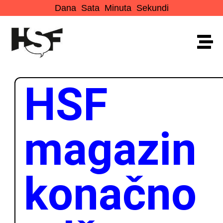
Dana
Sata
Minuta
Sekundi
HSF
magazin
konačno