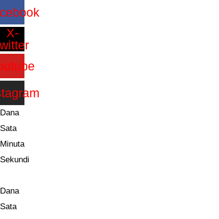
Idi
cebook
na
X-
sadržaj
twitter
outube
stagram
Dana
Sata
Minuta
Sekundi
Dana
Sata