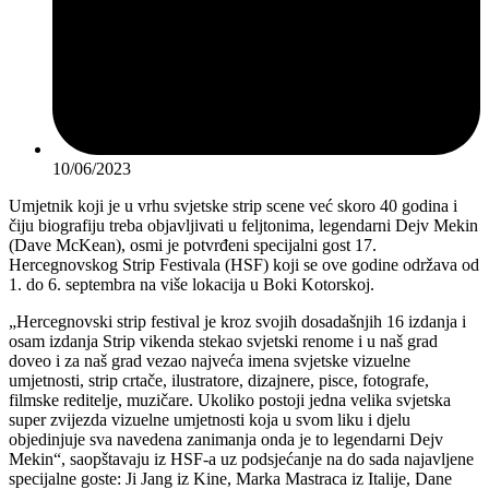
10/06/2023
Umjetnik koji je u vrhu svjetske strip scene već skoro 40 godina i
čiju biografiju treba objavljivati u feljtonima, legendarni Dejv Mekin
(Dave McKean), osmi je potvrđeni specijalni gost 17.
Hercegnovskog Strip Festivala (HSF) koji se ove godine održava od
1. do 6. septembra na više lokacija u Boki Kotorskoj.
„Hercegnovski strip festival je kroz svojih dosadašnjih 16 izdanja i
osam izdanja Strip vikenda stekao svjetski renome i u naš grad
doveo i za naš grad vezao najveća imena svjetske vizuelne
umjetnosti, strip crtače, ilustratore, dizajnere, pisce, fotografe,
filmske reditelje, muzičare. Ukoliko postoji jedna velika svjetska
super zvijezda vizuelne umjetnosti koja u svom liku i djelu
objedinjuje sva navedena zanimanja onda je to legendarni Dejv
Mekin“, saopštavaju iz HSF-a uz podsjećanje na do sada najavljene
specijalne goste: Ji Jang iz Kine, Marka Mastraca iz Italije, Dane