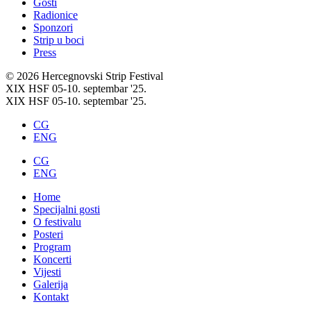
Gosti
Radionice
Sponzori
Strip u boci
Press
© 2026 Hercegnovski Strip Festival
XIX HSF 05-10. septembar '25.
XIX HSF 05-10. septembar '25.
CG
ENG
CG
ENG
Home
Specijalni gosti
O festivalu
Posteri
Program
Koncerti
Vijesti
Galerija
Kontakt