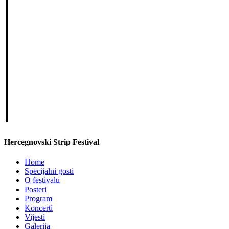
i
Hercegnovski Strip Festival
Home
Specijalni gosti
O festivalu
Posteri
Program
Koncerti
Vijesti
Galerija