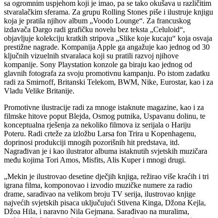
sa ogromnim uspjehom koji je imao, pa se tako okušava u različitim
stvaralačkim sferama. Za grupu Rolling Stones piše i ilustruje knjigu
koja je pratila njihov album „Voodo Lounge“. Za francuskog
izdavača Dargo radi grafičku novelu bez teksta „Celuloid“,
objavljuje kolekciju kratkih stripova „Slike koje kucaju“ koja osvaja
prestižne nagrade. Kompanija Apple ga angažuje kao jednog od 30
ključnih vizuelnih stvaralaca koji su pratili razvoj njihove
kompanije. Sony Playstation konzole ga biraju kao jednog od
glavnih fotografa za svoju promotivnu kampanju. Po istom zadatku
radi za Smirnoff, Britanski Telekom, BWM, Nike, Eurostar, kao i za
Vladu Velike Britanije.
Promotivne ilustracije radi za mnoge istaknute magazine, kao i za
filmske hitove poput Blejda, Osmog putnika, Uspavanu dolinu, te
konceptualna rješenja za nekoliko filmova iz serijala o Hariju
Poteru. Radi crteže za izložbu Larsa fon Trira u Kopenhagenu,
doprinosi produkciji mnogih pozorišnih hit predstava, itd.
Nagrađivan je i kao ilustrator albuma istaknutih svjetskih muzičara
među kojima Tori Amos, Misfits, Alis Kuper i mnogi drugi.
„Mekin je ilustrovao desetine dječjih knjiga, režirao više kraćih i tri
igrana filma, komponovao i izvodio muzičke numere za radio
drame, sarađivao na velikom broju TV serija, ilustrovao knjige
najvećih svjetskih pisaca uključujući Stivena Kinga, Džona Kejla,
Džoa Hila, i naravno Nila Gejmana. Sarađivao na muralima,