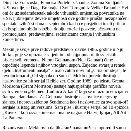
Dimat iz Francuske, Francisa Portele iz španije, Zorana Smiljanića
iz Slovenije, te Daga Bretvajta i Zoi Torogud iz Velike Britanije. Svi
oni će uz sedamdesetak takođe vrhunskih umjetnika povratnika na
HSF, ljubiteljima devete umjetnosti ove godine priuštiti nezapamćeni
spektakl svih šest dana u septembru kada će posjetioci imati priliku
da besplatno obiđu izložbe, dobiju crteže i posvete, učestvuju na
promocijama, predavanjima, radionicama crtanja i vrhunskim
koncertima.
Mekin je svoje prve radove predstavio davne 1986. godine u Nju
Jorku, gdje se upoznaje sa jednim od najpopularnijih svjetskih
pisaca svih vremena, Nilom Gejmanom (Neil Gaiman) čime
otpočinje legenda i njihov vrtoglavi uspon. Zajedno stvaraju remek
djelo „Instrumenti nasilja“ a malo zatim novi hit „Crna orhideja“, te
revolucionarni „Od signala do šuma“. Mekin uporedo ilustruje
naslovnice za hit serijal Helblejzer. Godine 1989. po tekstu Grenta
Morisona (Grant Morrison) nastaje najuspješnija grafička novela
svih vremena „Betmen: Ludnica Arkam“ koja se u raznim edicijama
štampa i dan danas. Za Gejmana ilustruje naslovnice njegovog
sjajnog i neprevaziđenog Sendmena kao i naslovnice za sve spin-off
serijale iz istog univerzuma. Sam piše i ilustruje serijal od 10 epizoda
„Kavezi“ koji osvaja internacionalne nagrade Harvi, Ignjac, Alf Art i
La Pantera.
Raznovrsnost Mekinovih daljih aranžmana može se uporediti samo