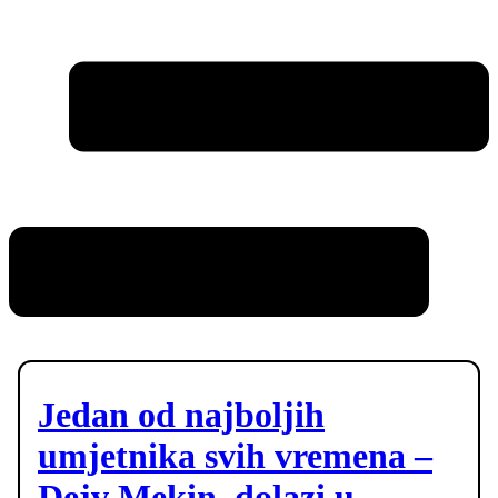
Jedan od najboljih
umjetnika svih vremena –
Dejv Mekin, dolazi u