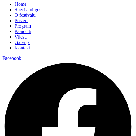
Home
Specijalni gosti
O festivalu
Posteri
Program
Koncerti
Vijesti
Galerija
Kontakt
Facebook