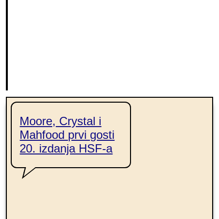
jne
ce
Moore, Crystal i
Mahfood prvi gosti
20. izdanja HSF-a