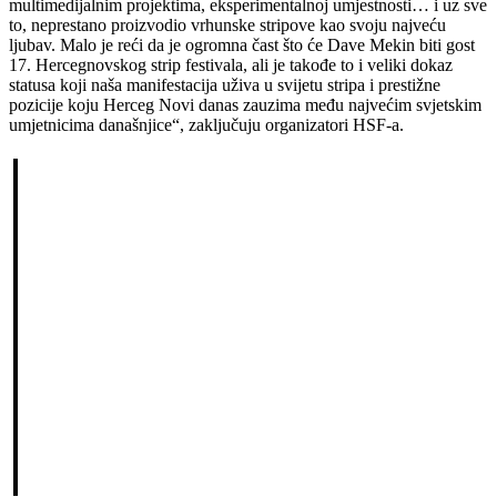
multimedijalnim projektima, eksperimentalnoj umjestnosti… i uz sve
to, neprestano proizvodio vrhunske stripove kao svoju najveću
ljubav. Malo je reći da je ogromna čast što će Dave Mekin biti gost
17. Hercegnovskog strip festivala, ali je takođe to i veliki dokaz
statusa koji naša manifestacija uživa u svijetu stripa i prestižne
pozicije koju Herceg Novi danas zauzima među najvećim svjetskim
umjetnicima današnjice“, zaključuju organizatori HSF-a.
ena
h