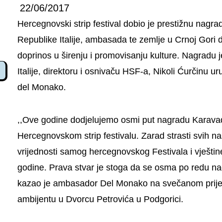
22/06/2017
Hercegnovski strip festival dobio je prestižnu nag
Republike Italije, ambasada te zemlje u Crnoj Gori do
doprinos u širenju i promovisanju kulture. Nagradu j
Italije, direktoru i osnivaču HSF-a, Nikoli Ćurčinu u
del Monako.
,,Ove godine dodjelujemo osmi put nagradu Karavađo
Hercegnovskom strip festivalu. Zarad strasti svih n
vrijednosti samog hercegnovskog Festivala i vještin
godine. Prava stvar je stoga da se osma po redu na
kazao je ambasador Del Monako na svečanom prijem
ambijentu u Dvorcu Petrovića u Podgorici.