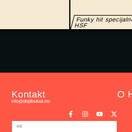
Funky hit specijal
HSF
Kontakt
O 
info@stripfestival.me