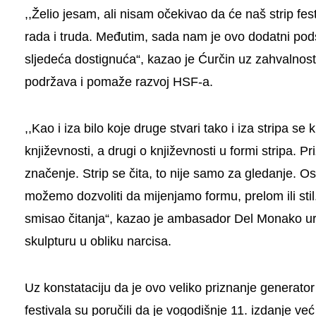
,,Želio jesam, ali nisam očekivao da će naš strip fe
rada i truda. Međutim, sada nam je ovo dodatni pods
sljedeća dostignuća“, kazao je Ćurčin uz zahvalnos
podržava i pomaže razvoj HSF-a.
,,Kao i iza bilo koje druge stvari tako i iza stripa se
književnosti, a drugi o književnosti u formi stripa. 
značenje. Strip se čita, to nije samo za gledanje. O
možemo dozvoliti da mijenjamo formu, prelom ili sti
smisao čitanja“, kazao je ambasador Del Monako u
skulpturu u obliku narcisa.
Uz konstataciju da je ovo veliko priznanje generato
festivala su poručili da je vogodišnje 11. izdanje 