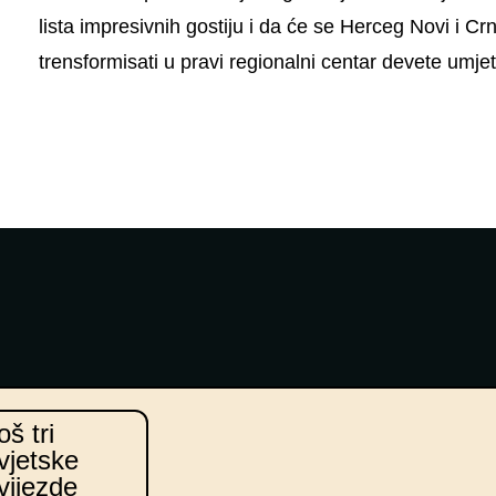
lista impresivnih gostiju i da će se Herceg Novi i 
trensformisati u pravi regionalni centar devete umjet
oš tri
vjetske
vijezde