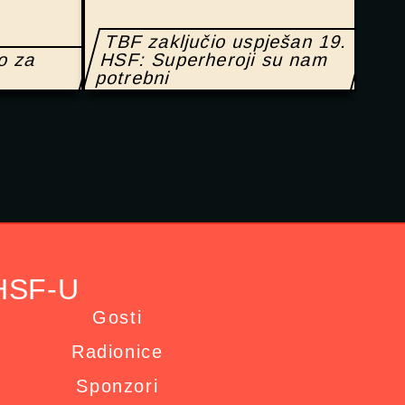
TBF zaključio uspješan 19.
no za
HSF: Superheroji su nam
potrebni
HSF-U
Gosti
Radionice
Sponzori