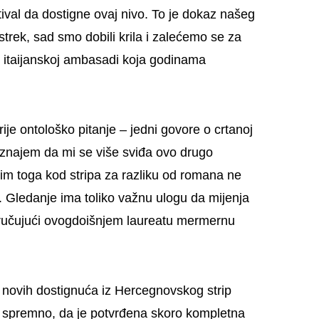
stival da dostigne ovaj nivo. To je dokaz našeg
trek, sad smo dobili krila i zalećemo se za
t itaijanskoj ambasadi koja godinama
 krije ontološko pitanje – jedni govore o crtanoj
Priznajem da mi se više sviđa ovo drugo
sim toga kod stripa za razliku od romana ne
l. Gledanje ima toliko važnu ulogu da mijenja
ručujući ovogdoišnjem laureatu mermernu
r novih dostignuća iz Hercegnovskog strip
već spremno, da je potvrđena skoro kompletna