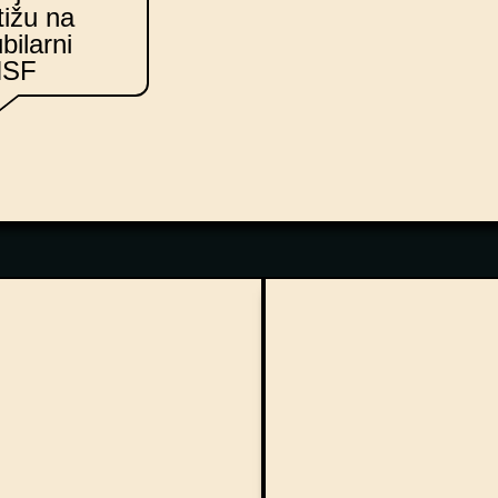
tižu na
ubilarni
HSF