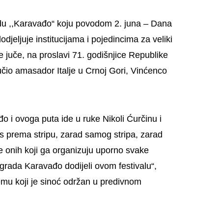
radu ,,Karavađo“ koju povodom 2. juna – Dana
djeljuje institucijama i pojedincima za veliki
e juče, na proslavi 71. godišnjice Republike
ručio amasador Italje u Crnoj Gori, Vinćenco
 i ovoga puta ide u ruke Nikoli Ćurčinu i
as prema stripu, zarad samog stripa, zarad
e onih koji ga organizuju uporno svake
grada Karavađo dodijeli ovom festivalu“,
u koji je sinoć održan u predivnom