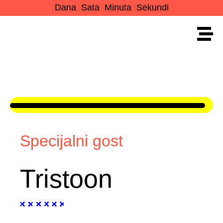
Dana
Sata
Minuta
Sekundi
Specijalni gost
Tristoon