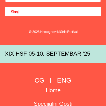
Slanje
© 2026 Hercegnovski Strip Festival
XIX HSF 05-10. SEPTEMBAR '25.
CG
ENG
Home
Specijalni Gosti