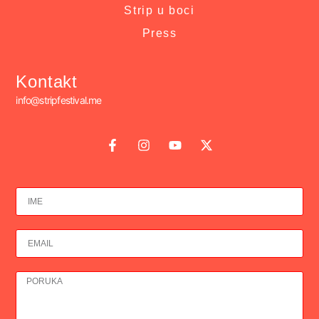
Strip u boci
Press
Kontakt
info@stripfestival.me