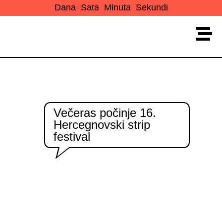
Dana
Sata
Minuta
Sekundi
Večeras počinje 16.
Hercegnovski strip
festival