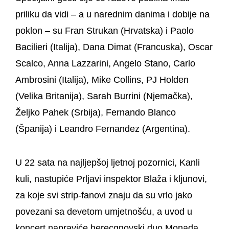
priliku da vidi – a u narednim danima i dobije na
poklon – su Fran Strukan (Hrvatska) i Paolo
Bacilieri (Italija), Dana Dimat (Francuska), Oscar
Scalco, Anna Lazzarini, Angelo Stano, Carlo
Ambrosini (Italija), Mike Collins, PJ Holden
(Velika Britanija), Sarah Burrini (Njemačka),
Željko Pahek (Srbija), Fernando Blanco
(Španija) i Leandro Fernandez (Argentina).
U 22 sata na najljepšoj ljetnoj pozornici, Kanli
kuli, nastupiće Prljavi inspektor Blaža i kljunovi,
za koje svi strip-fanovi znaju da su vrlo jako
povezani sa devetom umjetnošću, a uvod u
koncert napraviće herecgnovski duo Monada.