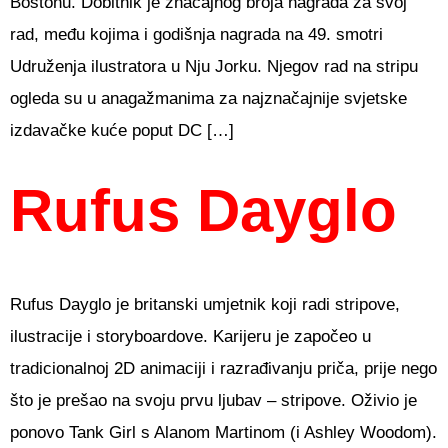
Bostonu. Dobitnik je značajnog broja nagrada za svoj
rad, među kojima i godišnja nagrada na 49. smotri
Udruženja ilustratora u Nju Jorku. Njegov rad na stripu
ogleda su u anagažmanima za najznačajnije svjetske
izdavačke kuće poput DC […]
Rufus Dayglo
Rufus Dayglo je britanski umjetnik koji radi stripove,
ilustracije i storyboardove. Karijeru je započeo u
tradicionalnoj 2D animaciji i razrađivanju priča, prije nego
što je prešao na svoju prvu ljubav – stripove. Oživio je
ponovo Tank Girl s Alanom Martinom (i Ashley Woodom).