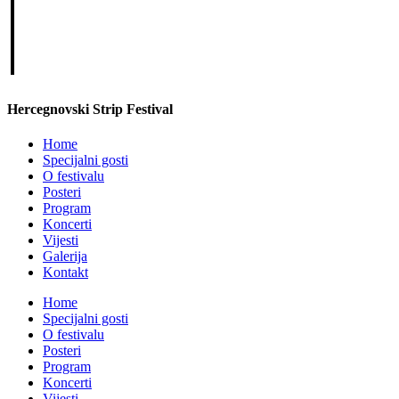
i
Hercegnovski Strip Festival
Home
Specijalni gosti
O festivalu
Posteri
Program
Koncerti
Vijesti
Galerija
Kontakt
Home
Specijalni gosti
O festivalu
Posteri
Program
Koncerti
Vijesti