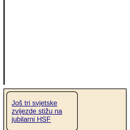
ena
h
Još tri svjetske
zvijezde stižu na
jubilarni HSF