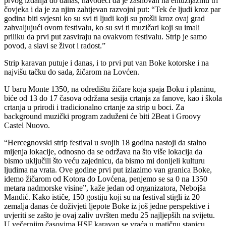
prvog izdanja do danas, navodeći da je zasnovan na entuzijazmu tri
čovjeka i da je za njim zahtjevan razvojni put: “Tek će ljudi kroz par
godina biti svjesni ko su svi ti ljudi koji su prošli kroz ovaj grad
zahvaljujući ovom festivalu, ko su svi ti muzičari koji su imali
priliku da prvi put zasviraju na ovakvom festivalu. Strip je samo
povod, a slavi se život i radost.”
Strip karavan putuje i danas, i to prvi put van Boke kotorske i na
najvišu tačku do sada, žičarom na Lovćen.
U baru Monte 1350, na odredištu žičare koja spaja Boku i planinu,
biće od 13 do 17 časova održana sesija crtanja za fanove, kao i škola
crtanja u prirodi i tradicionalno crtanje za strip u boci. Za
background muzički program zaduženi će biti 2Beat i Groovy
Castel Nuovo.
“Hercegnovski strip festival u svojih 18 godina nastoji da stalno
mijenja lokacije, odnosno da se održava na što više lokacija da
bismo uključili što veću zajednicu, da bismo mi donijeli kulturu
ljudima na vrata. Ove godine prvi put izlazimo van granica Boke,
idemo žičarom od Kotora do Lovćena, penjemo se sa 0 na 1350
metara nadmorske visine”, kaže jedan od organizatora, Nebojša
Mandić. Kako ističe, 150 gostiju koji su na festival stigli iz 20
zemalja danas će doživjeti ljepote Boke iz još jedne perspektive i
uvjeriti se zašto je ovaj zaliv uvršten među 25 najljepših na svijetu.
U večernjim časovima HSF karavan se vraća u matičnu stanicu,