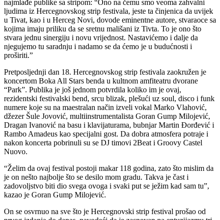
najmlađe publike sa stripom: “Ono na čemu smo veoma zahvalni
ljudima iz Hercegnovskog strip festivala, jeste ta činjenica da uvijek
u Tivat, kao i u Herceg Novi, dovode eminentne autore, stvaraoce sa
kojima imaju priliku da se sretnu mališani iz Tivta. To je ono što
stvara jednu sinergiju i novu vrijednost. Nastavićemo i dalje da
njegujemo tu saradnju i nadamo se da ćemo je u budućnosti i
proširiti.”
Pretposljednji dan 18. Hercegnovskog strip festivala zaokružen je
koncertom Boka All Stars benda u kultnom amfiteatru dvorane
“Park”. Publika je još jednom potvrdila koliko im je ovaj,
rezidentski festivalski bend, srcu blizak, plešući uz soul, disco i funk
numere koje su na maestralan način izveli vokal Marko Vlahović,
džezer Šule Jovović, multiinstrumentalista Goran Gump Milojević,
Dragan Ivanović na basu i klavijaturama, bubnjar Martin Đorđević i
Rambo Amadeus kao specijalni gost. Da dobra atmosfera potraje i
nakon koncerta pobrinuli su se DJ timovi 2Beat i Groovy Castel
Nuovo.
“Želim da ovaj festival postoji makar 118 godina, zato što mislim da
je on nešto najbolje što se desilo mom gradu. Takva je čast i
zadovoljstvo biti dio svega ovoga i svaki put se ježim kad sam tu”,
kazao je Goran Gump Milojević.
On se osvrnuo na sve što je Hercegnovski strip festival prošao od