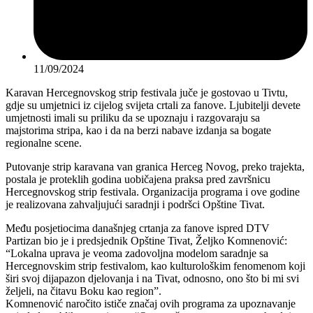
11/09/2024
Karavan Hercegnovskog strip festivala juče je gostovao u Tivtu,
gdje su umjetnici iz cijelog svijeta crtali za fanove. Ljubitelji devete
umjetnosti imali su priliku da se upoznaju i razgovaraju sa
majstorima stripa, kao i da na berzi nabave izdanja sa bogate
regionalne scene.
Putovanje strip karavana van granica Herceg Novog, preko trajekta,
postala je proteklih godina uobičajena praksa pred završnicu
Hercegnovskog strip festivala. Organizacija programa i ove godine
je realizovana zahvaljujući saradnji i podršci Opštine Tivat.
Među posjetiocima današnjeg crtanja za fanove ispred DTV
Partizan bio je i predsjednik Opštine Tivat, Željko Komnenović:
“Lokalna uprava je veoma zadovoljna modelom saradnje sa
Hercegnovskim strip festivalom, kao kulturološkim fenomenom koji
širi svoj dijapazon djelovanja i na Tivat, odnosno, ono što bi mi svi
željeli, na čitavu Boku kao region”.
Komnenović naročito ističe značaj ovih programa za upoznavanje