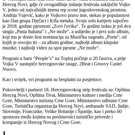
Herceg Novi, gdje će ovogodišnje izdanje festivala zaključiti Vojko
V, jedno od najvažnijih imena rep scene jugoslovenskog prostora.
Andrija Vujević, kako je Vojkovo pravo ime, stekao je popularnost
kao član grupa Dječaci i Kiša metaka. Svoju solo karijeru započeo
je 2018. godine pjesmom „Zovi čovika“. Te godine izdao je još dva
singla „Pasta Italiana” i „Ne može“, a uslijedio je i prvi solo album,
koji mu je donio šest nominacija za Muzičku nagradu „Porin“, od
kojih je osvojio tri – za album godine, najbolji album klupske
muzike, i najbolji video za spot pjesme „Ne može“.
Program u baru “People՚s” na Toploj počinje u 20 časova, a prije
Vojka V nastupiće hercegnovske snage, 2Beat i Groovy Castel
Nuovo.
Kao i uvijek, svi programi su besplatni za posjetioce.
Pokrovitelji i partneri 18. Hercegnovskog strip festivala su: Opština
Herceg Novi, Opština Tivat, Ministarstvo kulture i medija Crne
Gore, Ministarstvo turizma Crne Gore, Ministarstvo odbrane Crne
Gore, Turistička organizacija Herceg Novi, ambasade SAD, Italije,
Slovenije, Francuske, Velike Britanije i Španije, kao i preko 60
sponzora među kojima su predstavnici turističke privrede i
kompanije iz Herceg Novog i Crne Gore.