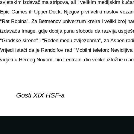
svjetskim izdavačima stripova, ali i velikim medijskim kuća
Epic Games ili Upper Deck. Njegov prvi veliki naslov vezan
“Rat Robina”. Za Betmenov univerzum kreira i veliki broj na
izdavača Image, gdje dobija punu slobodu da razvija uspješn
“Gradske sirene” i “Rođen među zvijezdama”, za Aspen radi 
Vrijedi istaći da je Randolfov rad “Mobilni telefon: Nevidl
vidjeti u Herceg Novom, bio centralni dio velike izložbe u
Gosti XIX HSF-a