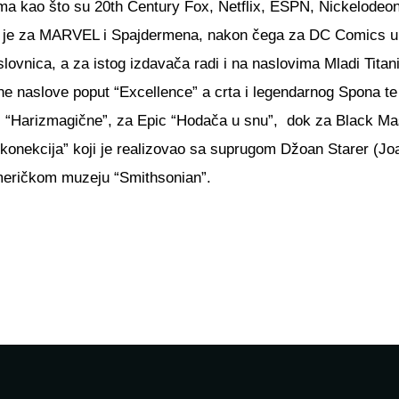
ma kao što su 20th Century Fox, Netflix, ESPN, Nickelodeon, 
 je za MARVEL i Spajdermena, nakon čega za DC Comics ulazi
slovnica, a za istog izdavača radi i na naslovima Mladi Tita
e naslove poput “Excellence” a crta i legendarnog Spona te 
“Harizmagične”, za Epic “Hodača u snu”, dok za Black Mask 
jiva konekcija” koji je realizovao sa suprugom Džoan Starer 
 američkom muzeju “Smithsonian”.