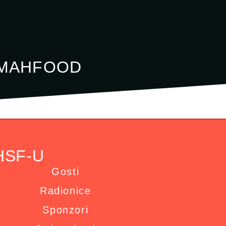
 MAHFOOD
HSF-U
Gosti
Radionice
Sponzori