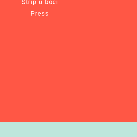
Strip u boci
Press