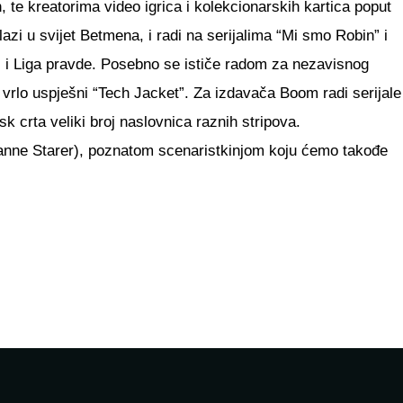
te kreatorima video igrica i kolekcionarskih kartica poput
 u svijet Betmena, i radi na serijalima “Mi smo Robin” i
ni i Liga pravde. Posebno se ističe radom za nezavisnog
vrlo uspješni “Tech Jacket”. Za izdavača Boom radi serijale
crta veliki broj naslovnica raznih stripova.
(Joanne Starer), poznatom scenaristkinjom koju ćemo takođe
G